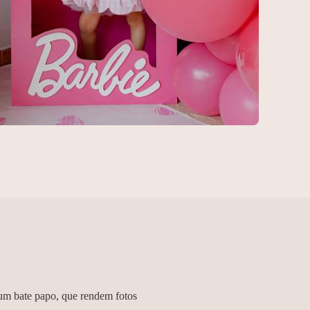
781
0
 um bate papo, que rendem fotos