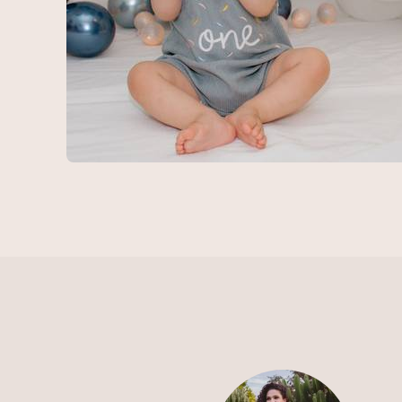
303
0