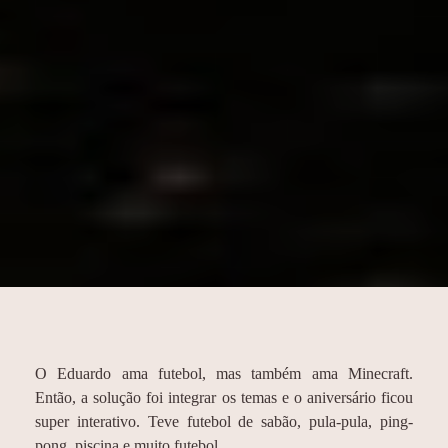
O Eduardo ama futebol, mas também ama Minecraft.
Então, a solução foi integrar os temas e o aniversário ficou
super interativo. Teve futebol de sabão, pula-pula, ping-
pong, piscina e muito futebol.