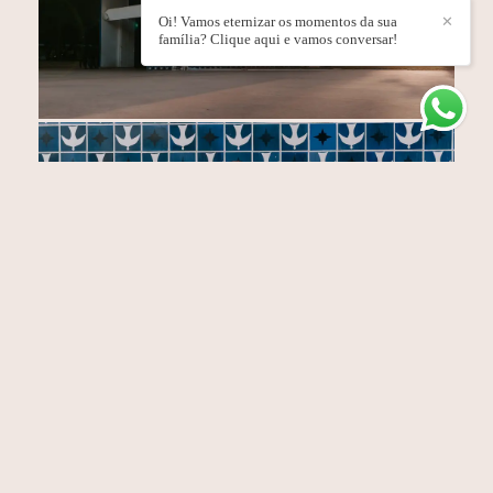
Oi! Vamos eternizar os momentos da sua
✕
família? Clique aqui e vamos conversar!